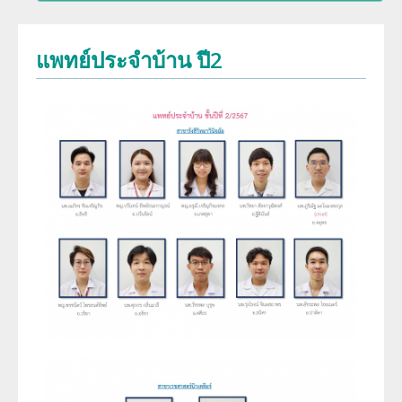
พัฒนาการของภาควิชา
การศึกษา
แพทย์ประจำบ้าน ปี2
ประวัติหัวหน้าภาควิชา
สาขารังสีวิทยาวินิจฉัย
งานวิจัย
ความภาคภูมิใจของภาควิชา
สาขารังสีรักษาและมะเร็งวิทยา
ผลงานหนังสือ
โครงสร้างภาควิชา/ฝ่ายรังสีวิทยา
สาขาเวชศาสตร์นิวเคลียร์
การบริการ
ความรู้สำหรับประชาชน
ด้านวิจัย ด้านการบริการวิชาการ
อาจารย์พิเศษ
ทุนวิจัยและเงินสนับสนุน
งานด้านประกันคุณภาพ QA และ HA
แพทย์ประจำบ้านต่อยอด
จริยธรรมการวิจัย
โครงสร้างทางกายภาพ
แพทย์ประจำบ้าน
บุคลากรของภาควิชา/ฝ่ายรังสีวิทยา
ประวัติโรงเรียนรังสีเทคนิค (หลักสูตรนี้ได้ปิดทำการเรียนการสอนแล้ว)