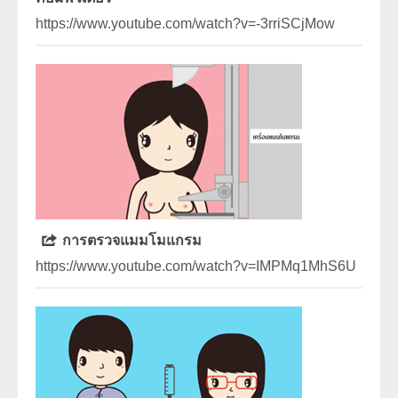
https://www.youtube.com/watch?v=-3rriSCjMow
การตรวจแมมโมแกรม
https://www.youtube.com/watch?v=IMPMq1MhS6U