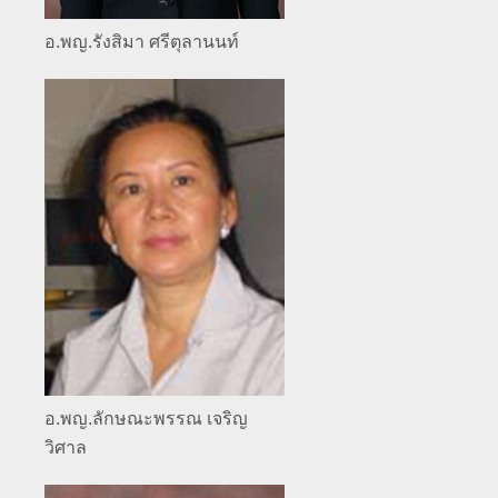
อ.พญ.รังสิมา ศรีตุลานนท์
อ.พญ.ลักษณะพรรณ เจริญ
วิศาล