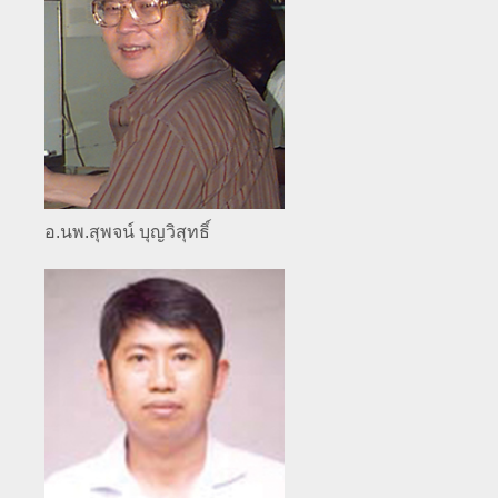
อ.นพ.สุพจน์ บุญวิสุทธิ์