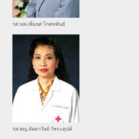
รศ.นพ.เพิ่มยศ โกศลพันธ์
รศ.พญ.ลัดดาวัลย์ วัชระคุปต์