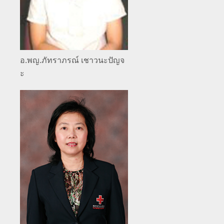
อ.พญ.ภัทราภรณ์ เชาวนะปัญจ
ะ