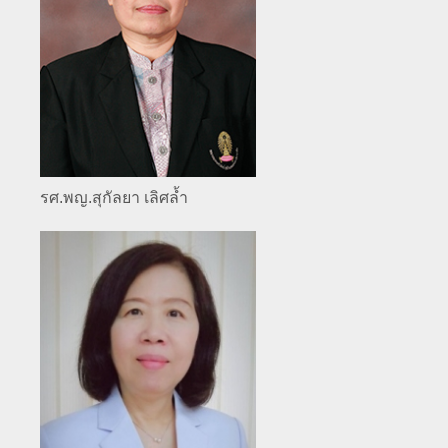
รศ.พญ.สุกัลยา เลิศล้ำ