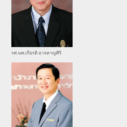
รศ.นพ.เกียรติ อาจหาญศิริ