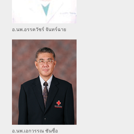
อ.นพ.อรรควัชร์ จันทร์ฉาย
อ.นพ.เอกวรรณ ชันซื่อ