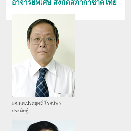
อาจารย์พิเศษ สังกัดสภากาชาดไทย
พัฒนาการของภาควิชา
การศึกษา
ประวัติหัวหน้าภาควิชา
สาขารังสีวิทยาวินิจฉัย
งานวิจัย
ความภาคภูมิใจของภาควิชา
สาขารังสีรักษาและมะเร็งวิทยา
ผลงานหนังสือ
โครงสร้างภาควิชา/ฝ่ายรังสีวิทยา
สาขาเวชศาสตร์นิวเคลียร์
การบริการ
ความรู้สำหรับประชาชน
ด้านวิจัย ด้านการบริการวิชาการ
อาจารย์พิเศษ
ทุนวิจัยและเงินสนับสนุน
งานด้านประกันคุณภาพ QA และ HA
แพทย์ประจำบ้านต่อยอด
จริยธรรมการวิจัย
โครงสร้างทางกายภาพ
แพทย์ประจำบ้าน
ผศ.นพ.ประยุทธ์ โรจน์พร
บุคลากรของภาควิชา/ฝ่ายรังสีวิทยา
ประดิษฐ์
ประวัติโรงเรียนรังสีเทคนิค (หลักสูตรนี้ได้ปิดทำการเรียนการสอนแล้ว)