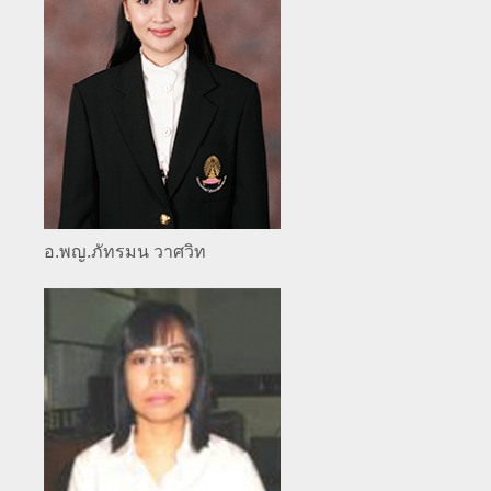
อ.พญ.ภัทรมน วาศวิท