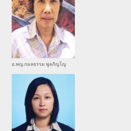
อ.พญ.กมลธรรม พูลภิญโญ