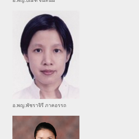
อ.พญ.ปัณฑ์ จันทนิมิ
อ.พญ.พัชราจิรี ภาคอรรถ