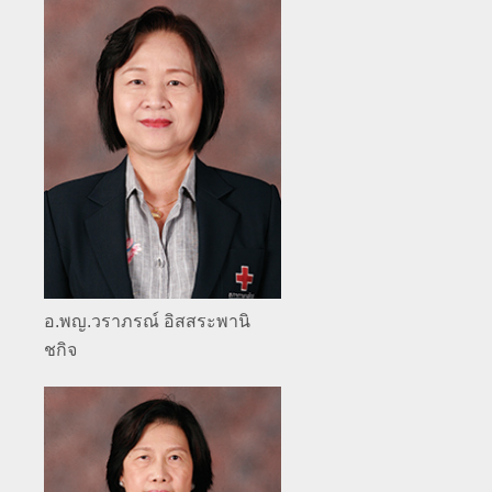
อ.พญ.วราภรณ์ อิสสระพานิ
ชกิจ