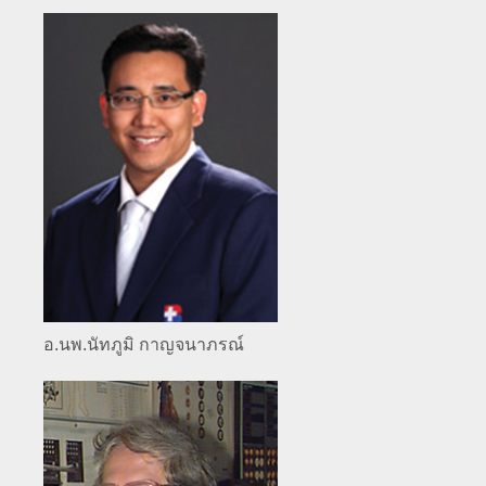
อ.นพ.นัทภูมิ กาญจนาภรณ์