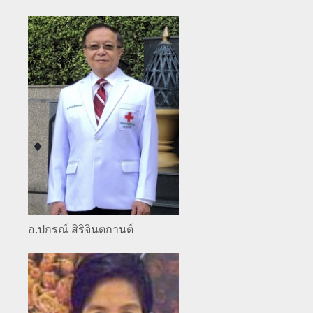
อ.ปกรณ์ สิริจินตกานต์