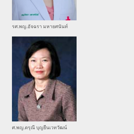
รศ.พญ.อัจฉรา มหายศนันท์
ศ.พญ.ดรุณี บุญยืนเวทวัฒน์