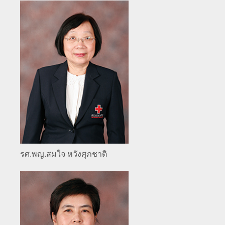
รศ.พญ.สมใจ หวังศุภชาติ