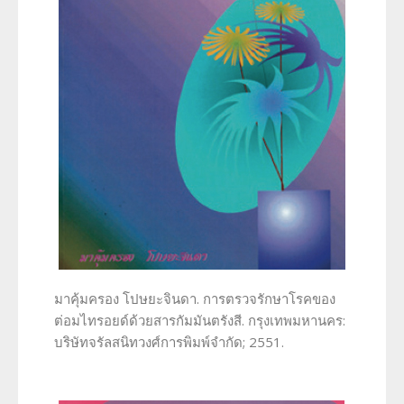
มาคุ้มครอง โปษยะจินดา. การตรวจรักษาโรคของ
ต่อมไทรอยด์ด้วยสารกัมมันตรังสี. กรุงเทพมหานคร:
บริษัทจรัลสนิทวงศ์การพิมพ์จำกัด; 2551.