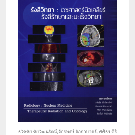
ธวัชชัย ชัยวัฒนรัตน์,จักรพงษ์ จักกาบาตร์, ศศิธร ศิริ