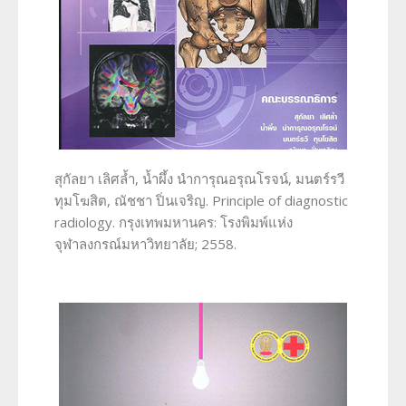
สุกัลยา เลิศล้ำ, น้ำผึ้ง นำการุณอรุณโรจน์, มนตร์รวี
ทุมโฆสิต, ณัชชา ปิ่นเจริญ. Principle of diagnostic
radiology. กรุงเทพมหานคร: โรงพิมพ์แห่ง
จุฬาลงกรณ์มหาวิทยาลัย; 2558.