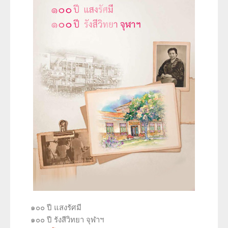
๑๐๐ ปี แสงรัศมี
๑๐๐ ปี รังสีวิทยา จุฬาฯ