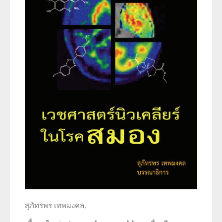
ประวัตินักรังสีเทคนิค
ประวัตินักฟิสิกส์การแพทย์
ประวัติพยาบาลกับงานทางรังสีวิทยา
สุภัทรพร เทพมงคล,