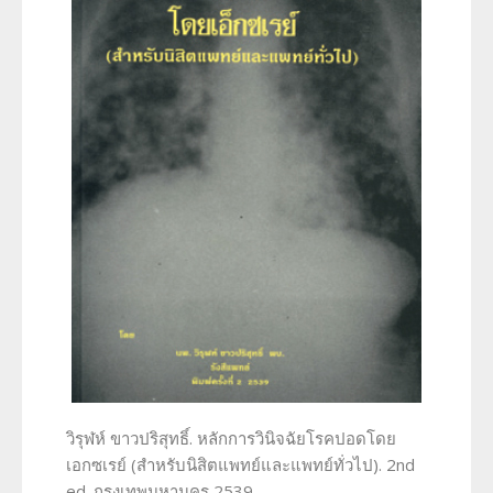
วิรุฬห์ ขาวปริสุทธิ์. หลักการวินิจฉัยโรคปอดโดย
เอกซเรย์ (สำหรับนิสิตแพทย์และแพทย์ทั่วไป). 2nd
ed. กรุงเทพมหานคร 2539.