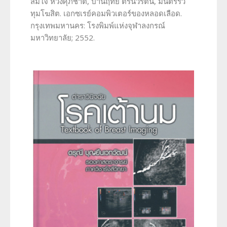
สมใจ หวังศุภชาติ, ปานฤทัย ตรีนวรัตน์, มนตร์รวี
ทุมโฆสิต. เอกซเรย์คอมพิวเตอร์ของหลอดเลือด.
กรุงเทพมหานคร: โรงพิมพ์แห่งจุฬาลงกรณ์
มหาวิทยาลัย; 2552.