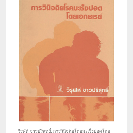
วิรุฬห์ ขาวปริสุทธิ์. การวินิจฉัยโดยมะเร็งปอดโดย