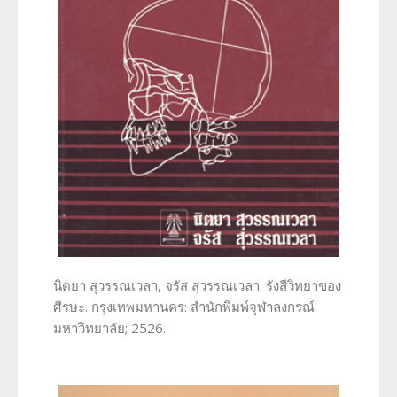
นิตยา สุวรรณเวลา, จรัส สุวรรณเวลา. รังสีวิทยาของ
ศีรษะ. กรุงเทพมหานคร: สำนักพิมพ์จุฬาลงกรณ์
มหาวิทยาลัย; 2526.