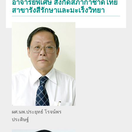
อาจารย์พิเศษ สังกัดสภากาชาดไทย
พัฒนาการของภาควิชา
สาขารังสีรักษาและมะเร็งวิทยา
การศึกษา
ประวัติหัวหน้าภาควิชา
สาขารังสีวิทยาวินิจฉัย
งานวิจัย
ความภาคภูมิใจของภาควิชา
สาขารังสีรักษาและมะเร็งวิทยา
ผลงานหนังสือ
โครงสร้างภาควิชา/ฝ่ายรังสีวิทยา
สาขาเวชศาสตร์นิวเคลียร์
การบริการ
ความรู้สำหรับประชาชน
ด้านวิจัย ด้านการบริการวิชาการ
อาจารย์พิเศษ
ทุนวิจัยและเงินสนับสนุน
งานด้านประกันคุณภาพ QA และ HA
แพทย์ประจำบ้านต่อยอด
จริยธรรมการวิจัย
โครงสร้างทางกายภาพ
แพทย์ประจำบ้าน
บุคลากรของภาควิชา/ฝ่ายรังสีวิทยา
ผศ.นพ.ประยุทธ์ โรจน์พร
ประดิษฐ์
ประวัติโรงเรียนรังสีเทคนิค (หลักสูตรนี้ได้ปิดทำการเรียนการสอนแล้ว)