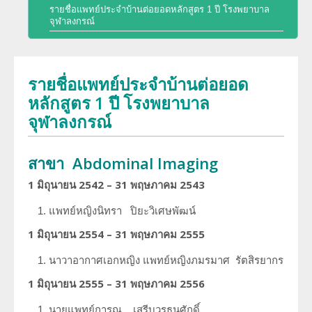
รายชื่อแพทย์ประจำบ้านต่อยอดหลักสูตร 1 ปี โรงพยาบาล
พัฒนาการของภาควิชา
จุฬาลงกรณ์
การศึกษา
ประวัติหัวหน้าภาควิชา
สาขารังสีวิทยาวินิจฉัย
งานวิจัย
รายชื่อแพทย์ประจำบ้านต่อยอด
ความภาคภูมิใจของภาควิชา
หลักสูตร 1 ปี โรงพยาบาล
สาขารังสีรักษาและมะเร็งวิทยา
ผลงานหนังสือ
จุฬาลงกรณ์
โครงสร้างภาควิชา/ฝ่ายรังสีวิทยา
สาขาเวชศาสตร์นิวเคลียร์
การบริการ
ความรู้สำหรับประชาชน
ด้านวิจัย ด้านการบริการวิชาการ
สาขา Abdominal Imaging
อาจารย์พิเศษ
ทุนวิจัยและเงินสนับสนุน
1 มิถุนายน 2542 – 31 พฤษภาคม 2543
งานด้านประกันคุณภาพ QA และ HA
แพทย์ประจำบ้านต่อยอด
แพทย์หญิงนิทรา
ปิยะวิเศษพัฒน์
จริยธรรมการวิจัย
โครงสร้างทางกายภาพ
1 มิถุนายน 2554 – 31 พฤษภาคม 2555
แพทย์ประจำบ้าน
นาวาอากาศเอกหญิง แพทย์หญิงภมรมาศ
รัตสิรยากร
บุคลากรของภาควิชา/ฝ่ายรังสีวิทยา
1 มิถุนายน 2555 – 31 พฤษภาคม 2556
ประวัติโรงเรียนรังสีเทคนิค (หลักสูตรนี้ได้ปิดทำการเรียนการสอนแล้ว)
นายแพทย์การุณ
เสรีบวรธนศักดิ์