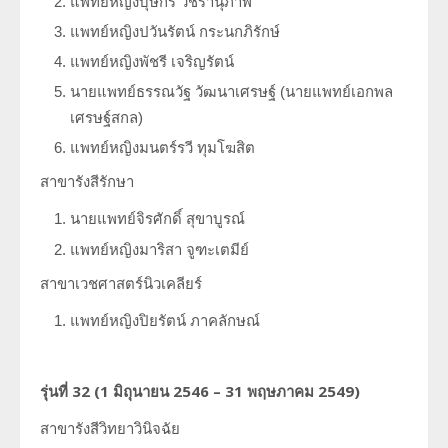
แพทย์หญิงบุษกร วชิรานุภาพ
แพทย์หญิงปวันรัตน์ กระนกภิรักษ์
ประวัตินักรังสีเทคนิค
แพทย์หญิงพัชรี เจริญรัตน์
ประวัตินักฟิสิกส์การแพทย์
นายแพทย์ธรรณวัฐ วัฒนาเศรษฐ์ (นายแพทย์เอกพล
เศรษฐ์สกล)
ประวัติพยาบาลกับงานทางรังสีวิทยา
แพทย์หญิงมนตร์รวี ทุมโฆสิต
สาขารังสีรักษา
นายแพทย์จิรศักดิ์ สุขาบูรณ์
แพทย์หญิงมาริสา จูฑะเตมีย์
สาขาเวชศาสตร์นิวเคลียร์
แพทย์หญิงปิยรัตน์ ภาคลักษณ์
รุ่นที่
32 (1
มิถุนายน
2546 – 31
พฤษภาคม
2549)
สาขารังสีวิทยาวินิจฉัย