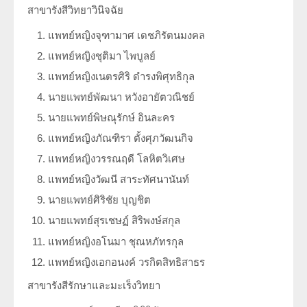
สาขารังสีวิทยาวินิจฉัย
แพทย์หญิงจุฑามาศ เดชภิรัตนมงคล
แพทย์หญิงชุติมา ไพบูลย์
แพทย์หญิงเนตรศิริ ดำรงพิศุทธิกุล
นายแพทย์พัฒนา หวังอายัตวณิชย์
นายแพทย์พิษณุรักษ์ อินละคร
แพทย์หญิงภัณฑิรา ตั้งศุภวัฒนกิจ
แพทย์หญิงวรรณฤดี โลหิตวิเศษ
แพทย์หญิงวัฒนี สาระทัศนานันท์
นายแพทย์ศิริชัย บุญชิต
นายแพทย์สุรเชษฏ์ สิริพงษ์สกุล
แพทย์หญิงอโนมา ชุณหภัทรกุล
แพทย์หญิงเอกอนงค์ วรกิตสิทธิสาธร
สาขารังสีรักษาและมะเร็งวิทยา