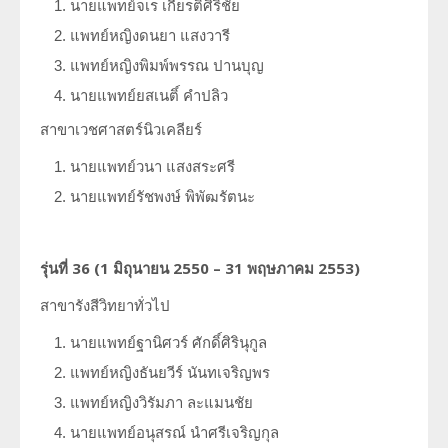
นายแพทย์จเร เกียรติศิริชัย
แพทย์หญิงดนยา แสงวารี
แพทย์หญิงพิมพ์พรรณ ปานบุญ
นายแพทย์ยสเนติ์ คำปลิว
สาขาเวชศาสตร์นิวเคลียร์
นายแพทย์วนา แสงสระศรี
นายแพทย์รัชพงษ์ พิพัฒรัตนะ
รุ่นที่
36 (1
มิถุนายน
2550 – 31
พฤษภาคม
2553)
สาขารังสีวิทยาทั่วไป
นายแพทย์ฐานิศวร์ ศักดิ์ศิรินุกูล
แพทย์หญิงธันยวีร์ นันทเจริญพร
แพทย์หญิงวิรัมภา ละแมนชัย
นายแพทย์อนุสรณ์ นำศรีเจริญกุล