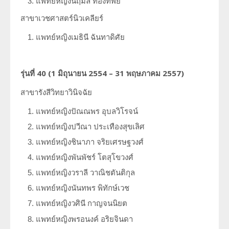
แพทย์หญิงนฤมล ทองทิพย์
สาขาเวชศาสตร์นิวเคลียร์
แพทย์หญิงเมธินี ฉันทาดิศัย
รุ่นที่
40 (1
มิถุนายน
2554 – 31
พฤษภาคม
2557)
สาขารังสีวิทยาวินิจฉัย
แพทย์หญิงปัณณพร อุบลวิโรจน์
แพทย์หญิงปวีณา ประเทืองสุขเลิศ
แพทย์หญิงชินาภา จริยเศรษฐวงศ์
แพทย์หญิงพันพัชร์ โตสุโขวงศ์
แพทย์หญิงวราลี วาณิชตันติกุล
แพทย์หญิงนันทพร พิทักษ์เวช
แพทย์หญิงวศินี กาญจนนิยต
แพทย์หญิงพรอนงค์ อริยจินดา