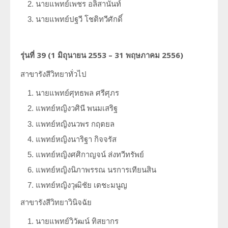
นายแพทย์เพชร อลิสานันท์
นายแพทย์ปฐวี โชติทวีศักดิ์
รุ่นที่
39 (1
มิถุนายน
2553 – 31
พฤษภาคม
2556)
สาขารังสีวิทยาทั่วไป
นายแพทย์ศุทธพล ศรีศุภร
แพทย์หญิงวศินี พนมเสริฐ
แพทย์หญิงนวพร กฤตยล
แพทย์หญิงนาริฐา กิจจรัส
แพทย์หญิงศศิกาญจน์ ส่งทวีทรัพย์
แพทย์หญิงนิภาพรรณ นรการเทียนสิน
แพทย์หญิงวุฒิชัย เตชะมนูญ
สาขารังสีวิทยาวินิจฉัย
นายแพทย์วิวัฒน์ ทิสยากร