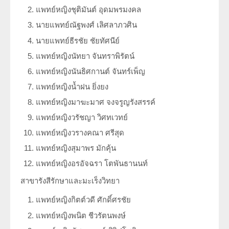
แพทย์หญิงชุติมันต์ อุดมพรมงคล
นายแพทย์ณัฐพงศ์ เลิศลาภวศิน
นายแพทย์ธีรชัย ชัยทัศนีย์
แพทย์หญิงนัทยา จันทราพิรัตน์
แพทย์หญิงนันธิศกานต์ จันทร์เพ็ญ
แพทย์หญิงน้ำฝน ยิ่งยง
แพทย์หญิงมาฆะมาศ จงจรูญรังสรรค์
แพทย์หญิงวรัชญา วิศทเวทย์
แพทย์หญิงวรางคณา ศรีสุด
แพทย์หญิงสุมาพร มักคุ้น
แพทย์หญิงอรอัจฉรา โตพันธานนท์
สาขารังสีรักษาและมะเร็งวิทยา
แพทย์หญิงกิตต์วดี ศักดิ์ศรชัย
แพทย์หญิงพนิต ชีวรัตนพงษ์