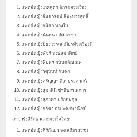
แพทย์หญิงเกศสุดา จักรชัยรุ่งเรือง
แพทย์หญิงจินดารัตน์ สิมะบวรสุทธิ์
แพทย์หญิงธนิศา ทองใบ
แพทย์หญิงนันทนา อัศวเรขา
แพทย์หญิงปิยะวรรณ เกียรติรุ่งเรืองดี
แพทย์หญิงพัชรี หงษ์สมาทิพย์
แพทย์หญิงพิมพร อนันตอัณณพ
แพทย์หญิงวิชุนันท์ กันชัย
แพทย์หญิงศรัญญา ลีลาประศาสน์
แพทย์หญิงสุชาสินี ชำนิบรรณการ
แพทย์หญิงสุภาดา ปรักกมกุล
แพทย์หญิงอธิชา อริยะชัยพาณิชย์
สาขารังสีรักษาและมะเร็งวิทยา
แพทย์หญิงศิริกันยา จงเสถียรธรรม