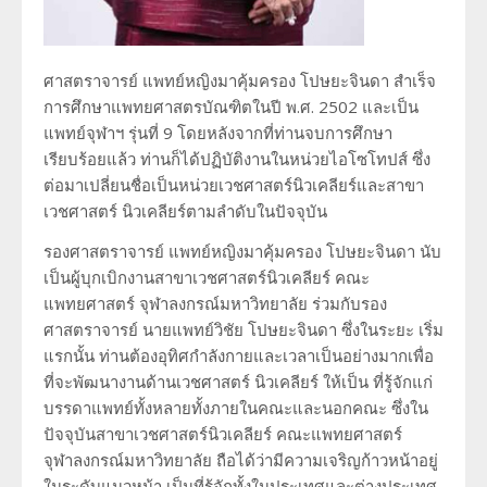
ศาสตราจารย์ แพทย์หญิงมาคุ้มครอง โปษยะจินดา สำเร็จ
การศึกษาแพทยศาสตรบัณฑิตในปี พ.ศ. 2502 และเป็น
แพทย์จุฬาฯ รุ่นที่ 9 โดยหลังจากที่ท่านจบการศึกษา
เรียบร้อยแล้ว ท่านก็ได้ปฏิบัติงานในหน่วยไอโซโทปส์ ซึ่ง
ต่อมาเปลี่ยนชื่อเป็นหน่วยเวชศาสตร์นิวเคลียร์และสาขา
เวชศาสตร์ นิวเคลียร์ตามลำดับในปัจจุบัน
รองศาสตราจารย์ แพทย์หญิงมาคุ้มครอง โปษยะจินดา นับ
เป็นผู้บุกเบิกงานสาขาเวชศาสตร์นิวเคลียร์ คณะ
แพทยศาสตร์ จุฬาลงกรณ์มหาวิทยาลัย ร่วมกับรอง
ศาสตราจารย์ นายแพทย์วิชัย โปษยะจินดา ซึ่งในระยะ เริ่ม
แรกนั้น ท่านต้องอุทิศกำลังกายและเวลาเป็นอย่างมากเพื่อ
ที่จะพัฒนางานด้านเวชศาสตร์ นิวเคลียร์ ให้เป็น ที่รู้จักแก่
บรรดาแพทย์ทั้งหลายทั้งภายในคณะและนอกคณะ ซึ่งใน
ปัจจุบันสาขาเวชศาสตร์นิวเคลียร์ คณะแพทยศาสตร์
จุฬาลงกรณ์มหาวิทยาลัย ถือได้ว่ามีความเจริญก้าวหน้าอยู่
ในระดับแนวหน้า เป็นที่รู้จักทั้งในประเทศและต่างประเทศ