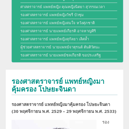
พัฒนาการของภาควิชา
ศาสตราจารย์ แพทย์หญิง คุณหญิงนิตยา สุวรรณเวลา
การศึกษา
รองศาสตราจารย์ แพทย์หญิงวัชรี บัวชุม
ประวัติหัวหน้าภาควิชา
รองศาสตราจารย์ แพทย์หญิงสมใจ หวังศุภชาติ
สาขารังสีวิทยาวินิจฉัย
งานวิจัย
รองศาสตราจารย์ นายแพทย์เกียรติ อาจหาญศิริ
ความภาคภูมิใจของภาควิชา
รองศาสตราจารย์ แพทย์หญิงสุกัลยา เลิศล้ำ
สาขารังสีรักษาและมะเร็งวิทยา
ผลงานหนังสือ
ผู้ช่วยศาสตราจารย์ นายแพทย์จาตุรนต์ ตันติวัตนะ
โครงสร้างภาควิชา/ฝ่ายรังสีวิทยา
สาขาเวชศาสตร์นิวเคลียร์
รองศาสตราจารย์ นายแพทย์ชลเกียรติ ขอประเสริฐ
การบริการ
ความรู้สำหรับประชาชน
ด้านวิจัย ด้านการบริการวิชาการ
อาจารย์พิเศษ
ทุนวิจัยและเงินสนับสนุน
รองศาสตราจารย์ แพทย์หญิงมา
งานด้านประกันคุณภาพ QA และ HA
แพทย์ประจำบ้านต่อยอด
คุ้มครอง โปษยะจินดา
จริยธรรมการวิจัย
โครงสร้างทางกายภาพ
แพทย์ประจำบ้าน
รองศาสตราจารย์ แพทย์หญิงมาคุ้มครอง โปษยะจินดา
บุคลากรของภาควิชา/ฝ่ายรังสีวิทยา
(30
พฤศจิกายน พ.ศ.
2529 – 29
พฤศจิกายน พ.ศ.
2533)
รอง
ประวัติโรงเรียนรังสีเทคนิค (หลักสูตรนี้ได้ปิดทำการเรียนการสอนแล้ว)