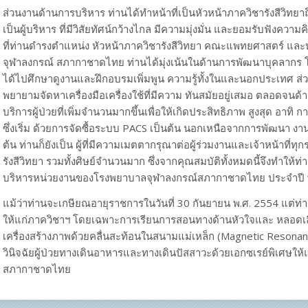
ส่วนงานด้านการบริหาร ท่านได้ทำหน้าที่เป็นหัวหน้าภาควิชารังสีวิทย
เป็นผู้บริหาร ที่มีวิสัยทัศน์กว้างไกล มีความมุ่งมั่น และยอมรับฟังความ
ที่ท่านดำรงตำแหน่ง หัวหน้าภาควิชารังสีวิทยา คณะแพทยศาสตร์ และห
จุฬาลงกรณ์ สภากาชาดไทย ท่านได้มุ่งเน้นในด้านการพัฒนาบุคลากร โด
ได้ไปศึกษาดูงานและฝึกอบรมเพิ่มพูน ความรู้ทั้งในและนอกประเทศ ส่วนทา
พยายามจัดหาเครื่องมือเครื่องใช้ที่มีความ ทันสมัยอยู่เสมอ ตลอดจนด้
บริการผู้ป่วยที่เพิ่มจำนวนมากขึ้นเพื่อให้เกิดประสิทธิภาพ สูงสุด อาทิ ก
ซึ่งเริ่ม ด้วยการจัดซื้อระบบ PACS เป็นต้น นอกเหนือจากการพัฒนา งานใ
ต้น ท่านก็ยังเป็น ผู้ที่มีความเมตตากรุณาต่อผู้ร่วมงานและเจ้าหน้าที่ท
รังสีวิทยา รวมทั้งศิษย์จำนวนมาก ซึ่งจากคุณสมบัติทั้งหมดนี้จึงทำให้ท่
บริหารหน่วยงานของโรงพยาบาลจุฬาลงกรณ์สภากาชาดไทย ประจำปี 
แม้ว่าท่านจะเกษียณอายุราชการในวันที่ 30 กันยายน พ.ศ. 2554 แต่ท่าน
ให้แก่ภาควิชาฯ โดยเฉพาะการเรียนการสอนทางด้านหัวใจและ หลอดเล
เครื่องสร้างภาพด้วยคลื่นสะท้อนในสนามแม่เหล็ก (Magnetic Reson
วินิจฉัยผู้ป่วยทางเดินอาหารและทางเดินปัสสาวะด้วยเอกซเรย์พิเศษให
สภากาชาดไทย