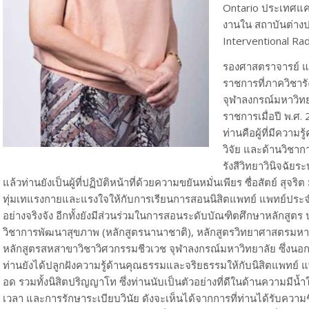
Ontario ประเทศแค
งานใน สถาบันต่าง
Interventional Ra
รองศาสตราจารย์ แพ
ราชการที่ภาควิชา
จุฬาลงกรณ์มหาวิทยา
ราชการเมื่อปี พ.
ท่านคือผู้ที่มีคว
วิจัย และด้านวิช
รังสีวิทยาวินิจฉั
แล้วท่านยังเป็นผู้ที่ปฏิบัติหน้าที่ด้วยความขยันหมั่นเพียร ซื่อสัตย์ สุจร
ทุ่มเทแรงกายและแรงใจให้กับการเรียนการสอนนิสิตแพทย์ แพทย์ปร
อย่างจริงจัง อีกทั้งยังมีส่วนร่วมในการสอนระดับบัณฑิตศึกษาหลักส
วิชาการพัฒนาสุขภาพ (หลักสูตรนานาชาติ), หลักสูตรวิทยาศาสตรมห
หลักสูตรสหสาขาวิชาวิศวกรรมชีวเวช จุฬาลงกรณ์มหาวิทยาลัย ซึ่งน
ท่านยังได้ปลูกฝังความรู้ด้านคุณธรรมและจริยธรรมให้กับนิสิตแพทย์
อด รวมทั้งนิสิตปริญญาโท ซึ่งท่านนับเป็นตัวอย่างที่ดีในด้านความมีน้ำ
เวลา และการรักษาระเบียบวินัย ดังจะเห็นได้จากการที่ท่านได้รับความชื