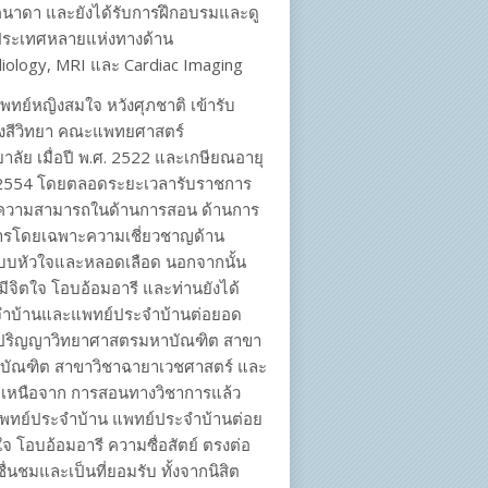
นาดา และยังได้รับการฝึกอบรมและดู
ประเทศหลายแห่งทางด้าน
diology, MRI และ Cardiac Imaging
ทย์หญิงสมใจ หวังศุภชาติ เข้ารับ
รังสีวิทยา คณะแพทยศาสตร์
ลัย เมื่อปี พ.ศ. 2522 และเกษียณอายุ
ศ. 2554 โดยตลอดระยะเวลารับราชการ
ามรู้ความสามารถในด้านการสอน ด้านการ
าการโดยเฉพาะความเชี่ยวชาญด้าน
ยระบบหัวใจและหลอดเลือด นอกจากนั้น
ิต มีจิตใจ โอบอ้อมอารี และท่านยังได้
ะจำบ้านและแพทย์ประจำบ้านต่อยอด
ูตร ปริญญาวิทยาศาสตรมหาบัณฑิต สาขา
าบัณฑิต สาขาวิชาฉายาเวชศาสตร์ และ
อกเหนือจาก การสอนทางวิชาการแล้ว
 แพทย์ประจำบ้าน แพทย์ประจำบ้านต่อย
ใจ โอบอ้อมอารี ความซื่อสัตย์ ตรงต่อ
่นชมและเป็นที่ยอมรับ ทั้งจากนิสิต