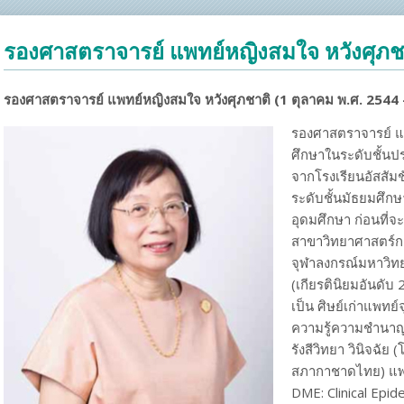
A และ HA
รองศาสตราจารย์ แพทย์หญิงสมใจ หวังศุภช
รองศาสตราจารย์ แพทย์หญิงสมใจ หวังศุภชาติ
(1
ตุลาคม พ.ศ.
2544 
งสีวิทยา
รองศาสตราจารย์ แพ
ศึกษาในระดับชั้นป
 (หลักสูตรนี้ได้ปิดทำการเรียนการสอนแล้ว)
จากโรงเรียนอัสสั
ระดับชั้นมัธยมศึ
อุดมศึกษา ก่อนที่
สาขาวิทยาศาสตร์กา
จุฬาลงกรณ์มหาวิ
(เกียรตินิยมอันดั
เป็น ศิษย์เก่าแพทย์
งสีวิทยา
ความรู้ความชำนา
รังสีวิทยา วินิจฉั
สภากาชาดไทย) แพ
DME: Clinical Epi