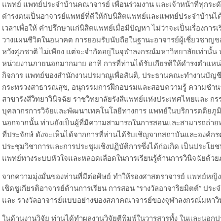
แพทย์ แพทย์ประจำบ้านคณาจารย์ เพื่อนร่วมงาน และเจ้าหน้าที่ทุกระด
ดำรงตนเป็นอาจารย์แพทย์ที่ดีให้กับนิสิตแพทย์และแพทย์ประจำบ้านได้ย
เวลาเพื่อให้ คำปรึกษาแก่นิสิตแพทย์เมื่อมีปัญหา ไม่ว่าจะเป็นเรื่อง
วางแผนชีวิตในอนาคต การยอมรับนับถือในฐานะอาจารย์ผู้เชี่ยวชาญ
หวังศุภชาติ ไม่เพียง แต่จะจำกัดอยู่ในจุฬาลงกรณ์มหาวิทยาลัยเท่านั้
หน่วยงานภายนอกมากมาย อาทิ การที่ท่านได้รับเกียรติให้ดำรงตำแห
กิจการ แพทย์ของสำนักงานปรมาณูเพื่อสันติ, ประธานคณะทำงานบัญชีย
กระทรวงสาธารณสุข, อนุกรรมการฝึกอบรมและสอบความรู้ ความชำ
สาขารังสีวิทยาวินิจฉัย ราชวิทยาลัยรังสีแพทย์แห่งประเทศไทยและ ก
บุคลากรการวิจัยและพัฒนาเทคโนโลยีทางการ แพทย์ในบริการตติยภูมิ ศ
นอกจากนั้น ท่านยังเป็นผู้ที่มีความสามารถในการสอนและสามารถถ่ายท
ที่ประจักษ์ ดังจะเห็นได้จากการที่ท่านได้รับเชิญจากสถาบันและองค์ก
ประชุมวิชาการและการประชุมเชิงปฏิบัติการซึ่งได้ก่อเกิด เป็นประโยชน์
แพทย์ทางระบบหัวใจและหลอดเลือดในการเรียนรู้ด้านการวินิจฉัยด้วย
จากความมุ่งมั่นของท่านที่มีต่อศิษย์ ทำให้รองศาสตราจารย์ แพทย์หญิง
เชิดชูเกียรติอาจารย์ด้านการเรียน การสอน “รางวัลอาจาริยมิตต์” ป
และ รางวัลอาจารย์แบบอย่างของสภาคณาจารย์ของจุฬาลงกรณ์มหาวิท
ในด้านงานวิจัย ท่านได้ทำผลงานวิจัยตีพิมพ์ในวารสารทั้ง ในและน